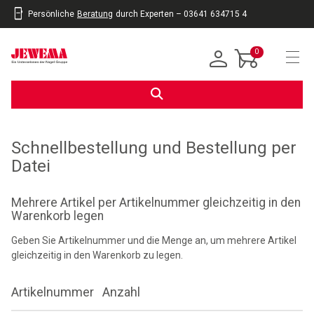
Persönliche
Beratung
durch Experten – 03641 634715 4
inhalt
eite
gen
0
Navi
Schnellbestellung und Bestellung per
Datei
Mehrere Artikel per Artikelnummer gleichzeitig in den
Warenkorb legen
Geben Sie Artikelnummer und die Menge an, um mehrere Artikel
gleichzeitig in den Warenkorb zu legen.
Artikelnummer
Anzahl