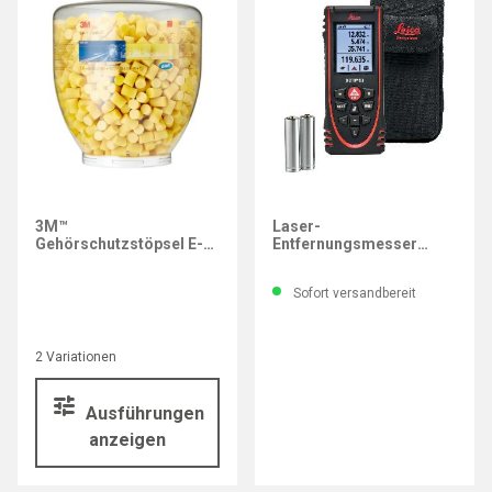
LEICA
3M™
Laser-
Gehörschutzstöpsel E-A-
Entfernungsmesser
R™ Soft™ Nachfüllpack
Leica DISTO™ X3-1
für One-Touch™ Pro
Sofort versandbereit
2 Variationen
Ausführungen
anzeigen