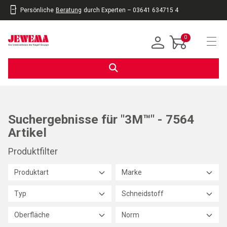
Persönliche
Beratung
durch Experten – 03641 634715 4
inhalt
eite
gen
0
Navi
Suchergebnisse für "3M™" - 7564
Artikel
Produktfilter
Produktart
Marke
Typ
Schneidstoff
Oberfläche
Norm