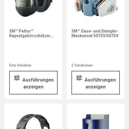
3M™ Peltor™
3M™ Gase- und Dämpfe-
Kapselgehörschützer
Maskenset 50733/50734
Optime™ II H520P3E
Eine Variation
2 Variationen
Ausführungen
Ausführungen
anzeigen
anzeigen