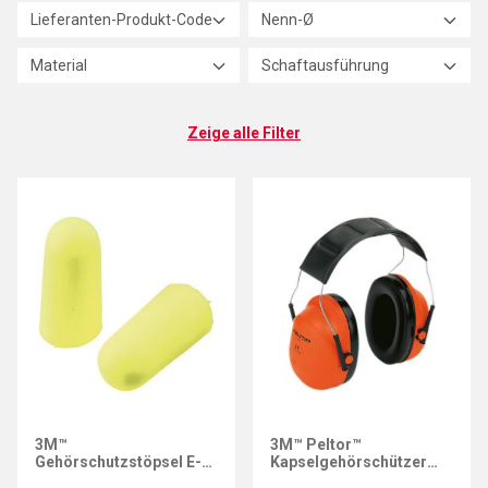
Lieferanten-Produkt-Code
Nenn-Ø
Material
Schaftausführung
Zeige alle Filter
3M™
3M™ Peltor™
Gehörschutzstöpsel E-A-
Kapselgehörschützer
R™Soft™
H31 A 300