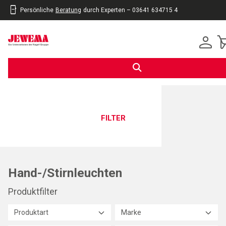
Persönliche
Beratung
durch Experten – 03641 634715 4
inhalt
eite
gen
FILTER
Hand-/Stirnleuchten
Produktfilter
Produktart
Marke