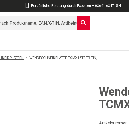
Persönliche
Beratung
durch Experten – 03641 634715 4
HNEIDPLATTEN
/
WENDESCHNEIDPLATTE TCMX16T3ZR TIN,
Wende
TCMX
Artikelnummer: