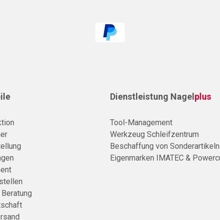
ile
Dienstleistung Nagel
plus
tion
Tool-Management
er
Werkzeug Schleifzentrum
ellung
Beschaffung von Sonderartikeln
agen
Eigenmarken IMATEC & Powerc
ent
stellen
e Beratung
tschaft
rsand