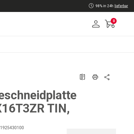
98% in 24h
lieferbar
0
schneidplatte
16T3ZR TIN,
1925430100