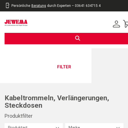
Persönliche
Beratung
durch Experten – 03641 634715 4
inhalt
eite
gen
FILTER
Kabeltrommeln, Verlängerungen,
Steckdosen
Produktfilter
Produktart
Marke