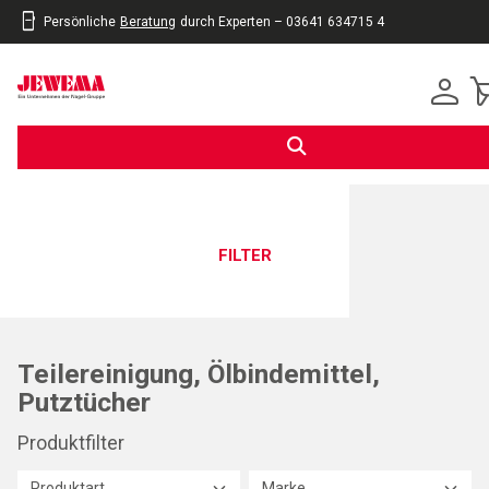
Persönliche
Beratung
durch Experten – 03641 634715 4
inhalt
eite
gen
FILTER
Teilereinigung, Ölbindemittel,
Putztücher
Produktfilter
Produktart
Marke