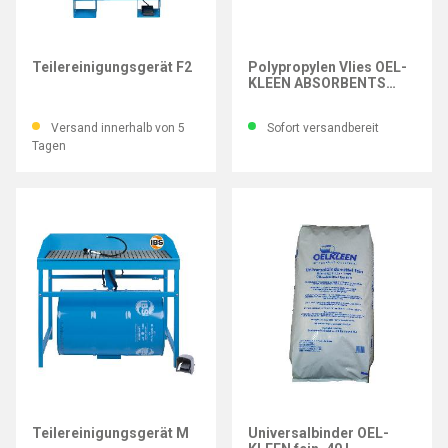
IBS
OEL-KLEEN
Teilereinigungsgerät F2
Polypropylen Vlies OEL-
KLEEN ABSORBENTS
Schlange Universal, Ø
8x120 cm
Versand innerhalb von 5
Sofort versandbereit
Tagen
IBS
OEL-KLEEN
Teilereinigungsgerät M
Universalbinder OEL-