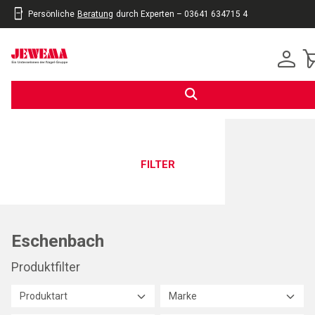
Persönliche
Beratung
durch Experten – 03641 634715 4
inhalt
eite
gen
FILTER
Eschenbach
Produktfilter
Produktart
Marke