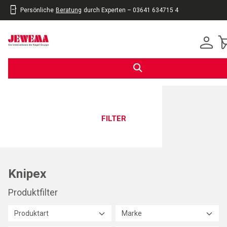
Persönliche
Beratung
durch Experten – 03641 634715 4
inhalt
eite
gen
FILTER
Knipex
Produktfilter
Produktart
Marke