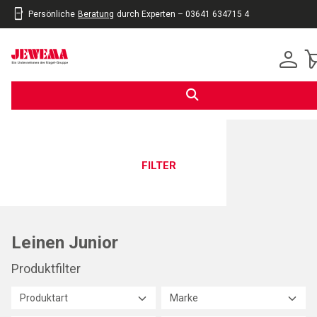
Persönliche
Beratung
durch Experten – 03641 634715 4
inhalt
eite
gen
FILTER
Leinen Junior
Produktfilter
Produktart
Marke