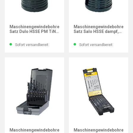
GÜHRING
GÜHRING
Maschinengewindebohrer-
Maschinengewindebohrer-
Satz Dulo HSSE PM TiN,
Satz Salo HSSE dampf,
M, PowerTap, 5-tlg.
M, PowerTap, 5-tlg.
Sofort versandbereit
Sofort versandbereit
GÜHRING
GÜHRING
Maschinengewindebohrer-
Maschinengewindebohrer-