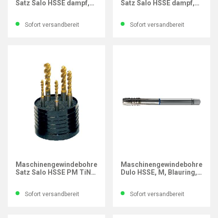
Satz Salo HSSE dampf,
Satz Salo HSSE dampf,
M, PowerTap, 14-tlg.
M, PowerTap, 14-tlg.
Sofort versandbereit
Sofort versandbereit
GÜHRING
GÜHRING
Maschinengewindebohrer-
Maschinengewindebohrer
Satz Salo HSSE PM TiN,
Dulo HSSE, M, Blauring,
M, PowerTap, 5-tlg.
DIN376, Z ausgesetzt,
Gewinde M12
Sofort versandbereit
Sofort versandbereit