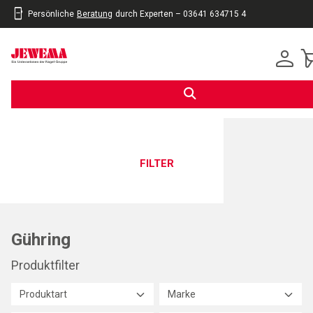
Persönliche
Beratung
durch Experten – 03641 634715 4
inhalt
eite
gen
FILTER
Gühring
Produktfilter
Produktart
Marke